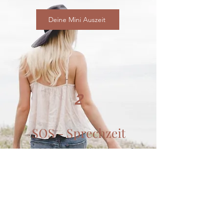
Deine Mini Auszeit
2
SOS - Sprechzeit
In der SOS-Sprechzeit bin ich ganz für
dich da – mit offenen Ohren, klaren
Impulsen und echtem Verständnis.
Du teilst mir dein aktuelles Thema als
Sprachnachricht mit – und erhältst
von mir gezielte Antworten, die dich
wirklich weiterbringen: