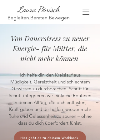
Laura Pönisch
Begleiten.Beraten.Bewegen
Von Dauerstress zu neuer
Energie
- für Mütter, die
nicht mehr können
Ich helfe dir, den Kreislauf aus
Müdigkeit, Gereiztheit und schlechtem
Gewissen zu durchbrechen. Schritt für
Schritt integrieren wir einfache Routinen
in deinen Alltag, die dich entlasten,
Kraft geben und dir helfen, wieder mehr
Ruhe und Gelassenheit zu spüren – ohne
dass du dich überfordert fühlst.
Hier geht es zu deinem Workbook