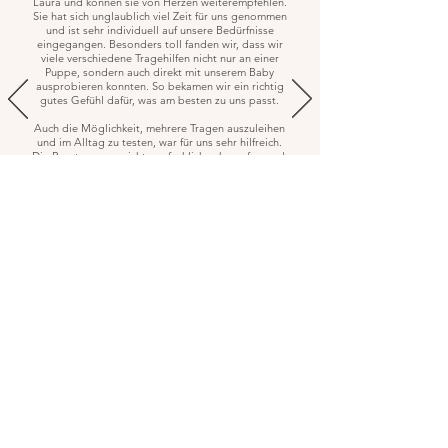
Laura und können sie von Herzen weiterempfehlen.
Sie hat sich unglaublich viel Zeit für uns genommen
und ist sehr individuell auf unsere Bedürfnisse
eingegangen. Besonders toll fanden wir, dass wir
viele verschiedene Tragehilfen nicht nur an einer
Puppe, sondern auch direkt mit unserem Baby
ausprobieren konnten. So bekamen wir ein richtig
gutes Gefühl dafür, was am besten zu uns passt.
Auch die Möglichkeit, mehrere Tragen auszuleihen
und im Alltag zu testen, war für uns sehr hilfreich.
Die Beratung war nicht nur fachlich sehr umfassend,
sondern auch mit ganz viel Herz und
Einfühlungsvermögen gestaltet.
Vielen Dank, liebe Laura, für deine Zeit, Geduld
und die liebevolle Begleitung auf unserem Weg zur
passenden Tragehilfe!
Katharina M.
Hi, ich bin Laura