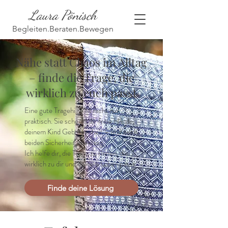
Laura Pönisch
Begleiten.Beraten.Bewegen
Nähe statt Chaos im Alltag
– finde die Trage, die
wirklich zu euch passt
Eine gute Tragehilfe ist nicht nur
praktisch. Sie schenkt dir freie Hände,
deinem Kind Geborgenheit – und euch
beiden Sicherheit im Alltag.
Ich helfe dir, die Trage zu finden, die
wirklich zu dir und deinem Leben passt.
Finde deine Lösung