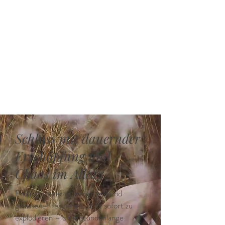
Schluss mit dauernder
Erschöpfung und
Chaos im Alltag
Endlich wieder du selbst sein und
gelassener reagieren, statt sofort zu
explodieren – ohne stundenlange